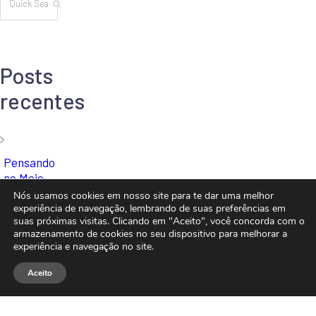
Posts
recentes
Pensando
no Meio
Ambiente
Nós usamos cookies em nosso site para te dar uma melhor
experiência de navegação, lembrando de suas preferências em
suas próximas visitas. Clicando em "Aceito", você concorda com o
armazenamento de cookies no seu dispositivo para melhorar a
Sua
experiência e navegação no site.
Carga
Vamos conversar?
Segurada
Aceito